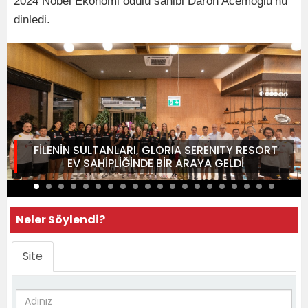
2024 Nobel Ekonomi ödülü sahibi Daron Acemoğlu’nu
dinledi.
FİLENİN SULTANLARI, GLORIA SERENITY RESORT
EV SAHİPLİĞİNDE BİR ARAYA GELDİ
Neler Söylendi?
Site