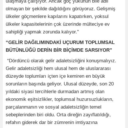
ulaşmaya çalışıyor. Ancak göç yükünün bile adil
olmayan bir şekilde dağıldığını görüyoruz. Gelişmiş
ülkeler göçmenlere kapılarını kapatırken, yoksul
ülkeler kapasitelerinin çok üzerinde mülteciye ev
sahipliği yapmak zorunda kalıyor.”
“GELİR DAĞILIMINDAKİ UÇURUM TOPLUMSAL
BÜTÜNLÜĞÜ DERİN BİR BİÇİMDE SARSIYOR”
“Dördüncü olarak gelir adaletsizliğini konuşmalıyız.
Gelir adaletsizliği hem ulusal hem de uluslararası
düzeyde toplumları içten içe kemiren en büyük
sorunların başında geliyor. Ulusal düzeyde, son 20
yıldaki siyasi tercihlerle durmadan artmış olan
ekonomik eşitsizlikler, toplumsal huzursuzlukların,
parçalanmanın ve sosyal adaletsizliğin temel
sebeplerinden biri oldu. Orta direğin zayıflatıldığı,
refahın giderek dar bir zümrenin imtiyazına