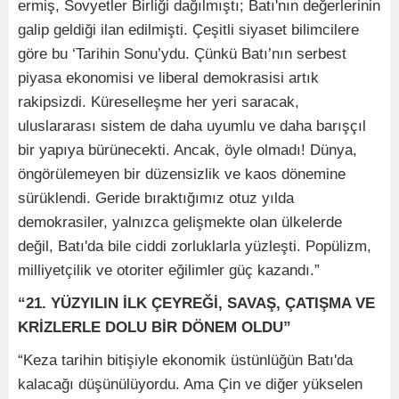
ermiş, Sovyetler Birliği dağılmıştı; Batı'nın değerlerinin
galip geldiği ilan edilmişti. Çeşitli siyaset bilimcilere
göre bu ‘Tarihin Sonu’ydu. Çünkü Batı’nın serbest
piyasa ekonomisi ve liberal demokrasisi artık
rakipsizdi. Küreselleşme her yeri saracak,
uluslararası sistem de daha uyumlu ve daha barışçıl
bir yapıya bürünecekti. Ancak, öyle olmadı! Dünya,
öngörülemeyen bir düzensizlik ve kaos dönemine
sürüklendi. Geride bıraktığımız otuz yılda
demokrasiler, yalnızca gelişmekte olan ülkelerde
değil, Batı'da bile ciddi zorluklarla yüzleşti. Popülizm,
milliyetçilik ve otoriter eğilimler güç kazandı.”
“21. YÜZYILIN İLK ÇEYREĞİ, SAVAŞ, ÇATIŞMA VE
KRİZLERLE DOLU BİR DÖNEM OLDU”
“Keza tarihin bitişiyle ekonomik üstünlüğün Batı'da
kalacağı düşünülüyordu. Ama Çin ve diğer yükselen