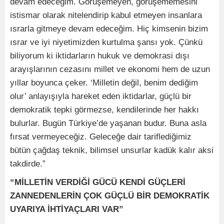
devam edeceğim. Görüşemeyen, görüşememesini
istismar olarak nitelendirip kabul etmeyen insanlara
ısrarla gitmeye devam edeceğim. Hiç kimsenin bizim
ısrar ve iyi niyetimizden kurtulma şansı yok. Çünkü
biliyorum ki iktidarların hukuk ve demokrasi dışı
arayışlarının cezasını millet ve ekonomi hem de uzun
yıllar boyunca çeker. ‘Milletin değil, benim dediğim
olur’ anlayışıyla hareket eden iktidarlar, güçlü bir
demokratik tepki görmezse, kendilerinde her hakkı
bulurlar. Bugün Türkiye’de yaşanan budur. Buna asla
fırsat vermeyeceğiz. Geleceğe dair tariflediğimiz
bütün çağdaş teknik, bilimsel unsurlar kadük kalır aksi
takdirde.”
“MİLLETİN VERDİĞİ GÜCÜ KENDİ GÜÇLERİ
ZANNEDENLERİN ÇOK GÜÇLÜ BİR DEMOKRATİK
UYARIYA İHTİYAÇLARI VAR”