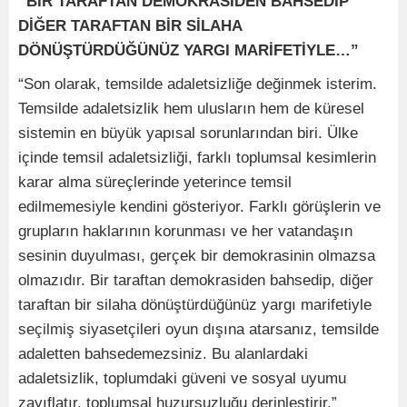
“BİR TARAFTAN DEMOKRASİDEN BAHSEDİP
DİĞER TARAFTAN BİR SİLAHA
DÖNÜŞTÜRDÜĞÜNÜZ YARGI MARİFETİYLE…”
“Son olarak, temsilde adaletsizliğe değinmek isterim.
Temsilde adaletsizlik hem ulusların hem de küresel
sistemin en büyük yapısal sorunlarından biri. Ülke
içinde temsil adaletsizliği, farklı toplumsal kesimlerin
karar alma süreçlerinde yeterince temsil
edilmemesiyle kendini gösteriyor. Farklı görüşlerin ve
grupların haklarının korunması ve her vatandaşın
sesinin duyulması, gerçek bir demokrasinin olmazsa
olmazıdır. Bir taraftan demokrasiden bahsedip, diğer
taraftan bir silaha dönüştürdüğünüz yargı marifetiyle
seçilmiş siyasetçileri oyun dışına atarsanız, temsilde
adaletten bahsedemezsiniz. Bu alanlardaki
adaletsizlik, toplumdaki güveni ve sosyal uyumu
zayıflatır, toplumsal huzursuzluğu derinleştirir.”