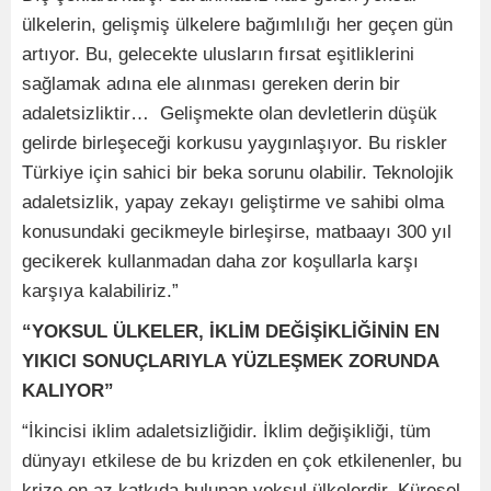
ülkelerin, gelişmiş ülkelere bağımlılığı her geçen gün
artıyor. Bu, gelecekte ulusların fırsat eşitliklerini
sağlamak adına ele alınması gereken derin bir
adaletsizliktir… Gelişmekte olan devletlerin düşük
gelirde birleşeceği korkusu yaygınlaşıyor. Bu riskler
Türkiye için sahici bir beka sorunu olabilir. Teknolojik
adaletsizlik, yapay zekayı geliştirme ve sahibi olma
konusundaki gecikmeyle birleşirse, matbaayı 300 yıl
gecikerek kullanmadan daha zor koşullarla karşı
karşıya kalabiliriz.”
“YOKSUL ÜLKELER, İKLİM DEĞİŞİKLİĞİNİN EN
YIKICI SONUÇLARIYLA YÜZLEŞMEK ZORUNDA
KALIYOR”
“İkincisi iklim adaletsizliğidir. İklim değişikliği, tüm
dünyayı etkilese de bu krizden en çok etkilenenler, bu
krize en az katkıda bulunan yoksul ülkelerdir. Küresel