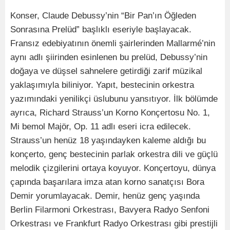
Konser, Claude Debussy’nin “Bir Pan’ın Öğleden
Sonrasına Prelüd” başlıklı eseriyle başlayacak.
Fransız edebiyatının önemli şairlerinden Mallarmé’nin
aynı adlı şiirinden esinlenen bu prelüd, Debussy’nin
doğaya ve düşsel sahnelere getirdiği zarif müzikal
yaklaşımıyla biliniyor. Yapıt, bestecinin orkestra
yazımındaki yenilikçi üslubunu yansıtıyor. İlk bölümde
ayrıca, Richard Strauss’un Korno Konçertosu No. 1,
Mi bemol Majör, Op. 11 adlı eseri icra edilecek.
Strauss’un henüz 18 yaşındayken kaleme aldığı bu
konçerto, genç bestecinin parlak orkestra dili ve güçlü
melodik çizgilerini ortaya koyuyor. Konçertoyu, dünya
çapında başarılara imza atan korno sanatçısı Bora
Demir yorumlayacak. Demir, henüz genç yaşında
Berlin Filarmoni Orkestrası, Bavyera Radyo Senfoni
Orkestrası ve Frankfurt Radyo Orkestrası gibi prestijli