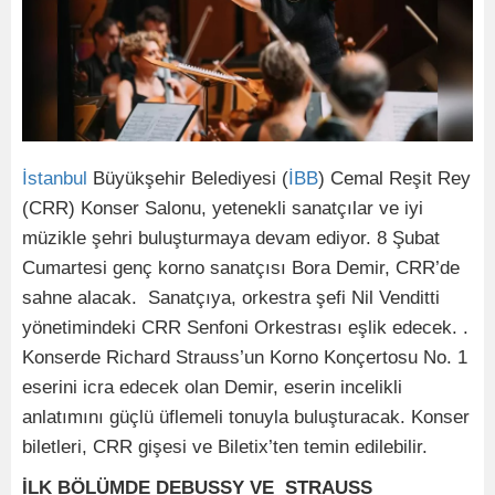
İstanbul
Büyükşehir Belediyesi (
İBB
) Cemal Reşit Rey
(CRR) Konser Salonu, yetenekli sanatçılar ve iyi
müzikle şehri buluşturmaya devam ediyor. 8 Şubat
Cumartesi genç korno sanatçısı Bora Demir, CRR’de
sahne alacak. Sanatçıya, orkestra şefi Nil Venditti
yönetimindeki CRR Senfoni Orkestrası eşlik edecek. .
Konserde Richard Strauss’un Korno Konçertosu No. 1
eserini icra edecek olan Demir, eserin incelikli
anlatımını güçlü üflemeli tonuyla buluşturacak. Konser
biletleri, CRR gişesi ve Biletix’ten temin edilebilir.
İLK BÖLÜMDE DEBUSSY VE STRAUSS