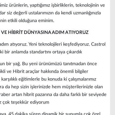
miz ürünlerin, yaptığımız işbirliklerin, teknolojinin ve
dar siz değerli ustalarımızın da kendi uzmanlığınızla
nin etkili olduğuna eminim.
İ VE HİBRİT DÜNYASINA ADIM ATIYORUZ
adım atıyoruz. Yeni teknolojileri keşfediyoruz. Castrol
eki bir anlamda standartını ortaya çıkardık
gun bir yağ. Bu yeni ürünümüzü tanıtmadan önce
li ve Hibrit araçlar hakkında önemli bilgiler
karşılıklı eğitimlerle bu konuda ki çalışmalarımız
da hep sizin işlerinizde hem müşterilerinizle olan
eraber artan hibrit pazarına da daha farklı bir seviyede
 çok teşekkür ediyorum
aya, 45 dakika süren dinamik bir sunumla çok özel