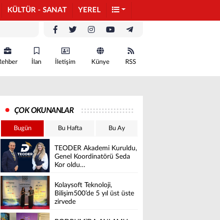
KÜLTÜR - SANAT
YEREL
Rehber
İlan
İletişim
Künye
RSS
ÇOK OKUNANLAR
Bugün
Bu Hafta
Bu Ay
TEODER Akademi Kuruldu,
Genel Koordinatörü Seda
Kor oldu…
Kolaysoft Teknoloji,
Bilişim500’de 5 yıl üst üste
zirvede