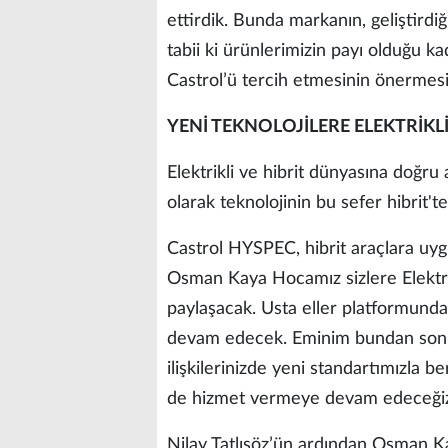
ettirdik. Bunda markanın, geliştirdiği
tabii ki ürünlerimizin payı olduğu ka
Castrol’ü tercih etmesinin önermesi
YENİ TEKNOLOJİLERE ELEKTRİKL
Elektrikli ve hibrit dünyasına doğru 
olarak teknolojinin bu sefer hibrit't
Castrol HYSPEC, hibrit araçlara uy
Osman Kaya Hocamız sizlere Elektrik
paylaşacak. Usta eller platformunda 
devam edecek. Eminim bundan sonra 
ilişkilerinizde yeni standartımızla b
de hizmet vermeye devam edeceğiz
Nilay Tatlısöz’ün ardından Osman K