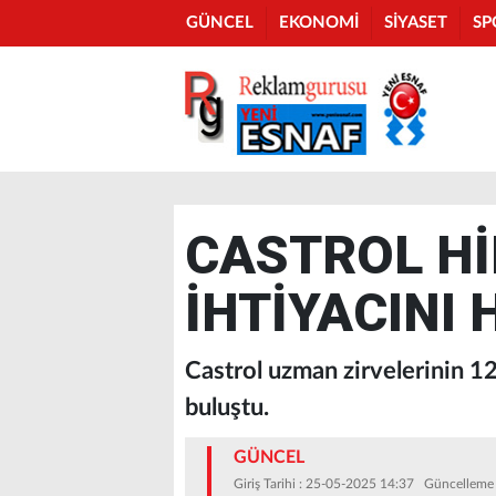
GÜNCEL
EKONOMİ
SİYASET
SP
CASTROL Hİ
İHTİYACINI 
Castrol uzman zirvelerinin 1
buluştu.
GÜNCEL
Giriş Tarihi : 25-05-2025 14:37 Güncelleme