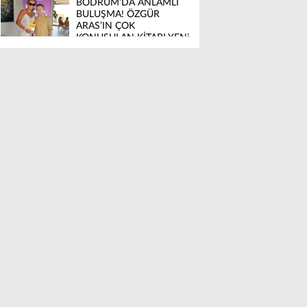
BODRUM’DA ANLAMLI
BULUŞMA! ÖZGÜR
ARAS’IN ÇOK
KONUŞULAN KİTABI YENi
BASKISINI TITANIC
LUXURY COLLECTION
BODRUM’DA KUTLADI