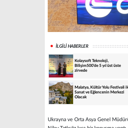
İLGİLİ HABERLER
Kolaysoft Teknoloji,
Bilişim500’de 5 yıl üst üste
zirvede
Malatya, Kültür Yolu Festivali il
Sanat ve Eğlencenin Merkezi
Olacak
Ukrayna ve Orta Asya Genel Müdürü 