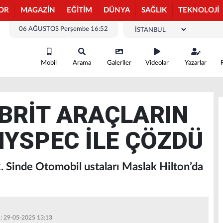
OR
MAGAZİN
EĞİTİM
DÜNYA
SAĞLIK
TEKNOLOJİ
06 AĞUSTOS Perşembe 16:52
Mobil
Arama
Galeriler
Videolar
Yazarlar
BRİT ARAÇLARIN
HYSPEC İLE ÇÖZDÜ
2. Sinde Otomobil ustaları Maslak Hilton’da
 : 29-05-2025 13:13