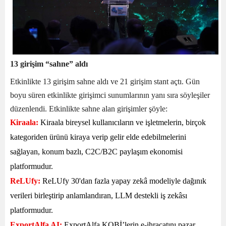
13 girişim “sahne” aldı
Etkinlikte 13 girişim sahne aldı ve 21 girişim stant açtı. Gün
boyu süren etkinlikte girişimci sunumlarının yanı sıra söyleşiler
düzenlendi. Etkinlikte sahne alan girişimler şöyle:
Kiraala:
Kiraala bireysel kullanıcıların ve işletmelerin, birçok
kategoriden ürünü kiraya verip gelir elde edebilmelerini
sağlayan, konum bazlı, C2C/B2C paylaşım ekonomisi
platformudur.
ReLUfy:
ReLUfy 30'dan fazla yapay zekâ modeliyle dağınık
verileri birleştirip anlamlandıran, LLM destekli iş zekâsı
platformudur.
ExportAlfa AI:
ExportAlfa KOBİ’lerin e-ihracatını pazar