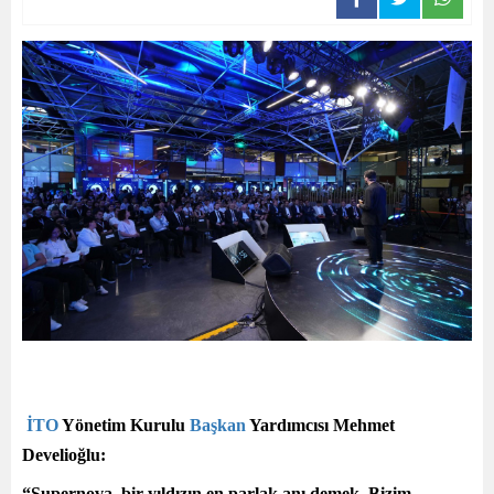
İTO
Yönetim Kurulu
Başkan
Yardımcısı Mehmet
Develioğlu:
“
Supernova, bir yıldızın en parlak anı demek. Bizim