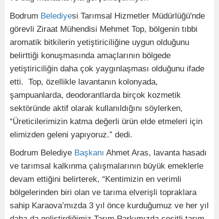
Bodrum
Belediye
si Tarımsal Hizmetler Müdürlüğü'nde
görevli Ziraat Mühendisi Mehmet Top, bölgenin tıbbi
aromatik bitkilerin yetiştiriciliğine uygun olduğunu
belirttiği konuşmasında amaçlarının bölgede
yetiştiriciliğin daha çok yaygınlaşması olduğunu ifade
etti. Top, özellikle lavantanın kolonyada,
şampuanlarda, deodorantlarda birçok kozmetik
sektöründe aktif olarak kullanıldığını söylerken,
“Üreticilerimizin katma değerli ürün elde etmeleri için
elimizden geleni yapıyoruz.” dedi.
Bodrum Belediye
Başkanı
Ahmet Aras, lavanta hasadı
ve tarımsal kalkınma çalışmalarının büyük emeklerle
devam ettiğini belirterek, “Kentimizin en verimli
bölgelerinden biri olan ve tarıma elverişli topraklara
sahip Karaova’mızda 3 yıl önce kurduğumuz ve her yıl
daha da geliştirdiğimiz Tarım Parkımızda çeşitli tarım