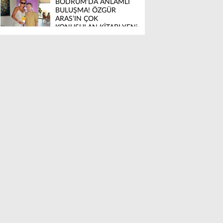
BODRUM’DA ANLAMLI
BULUŞMA! ÖZGÜR
ARAS’IN ÇOK
KONUŞULAN KİTABI YENi
BASKISINI TITANIC
LUXURY COLLECTION
BODRUM’DA KUTLADI