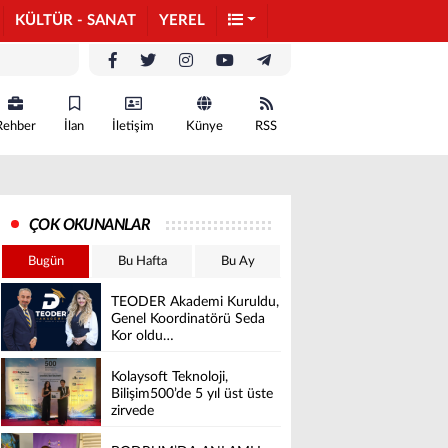
KÜLTÜR - SANAT
YEREL
Rehber
İlan
İletişim
Künye
RSS
ÇOK OKUNANLAR
Bugün
Bu Hafta
Bu Ay
TEODER Akademi Kuruldu,
Genel Koordinatörü Seda
Kor oldu…
Kolaysoft Teknoloji,
Bilişim500’de 5 yıl üst üste
zirvede