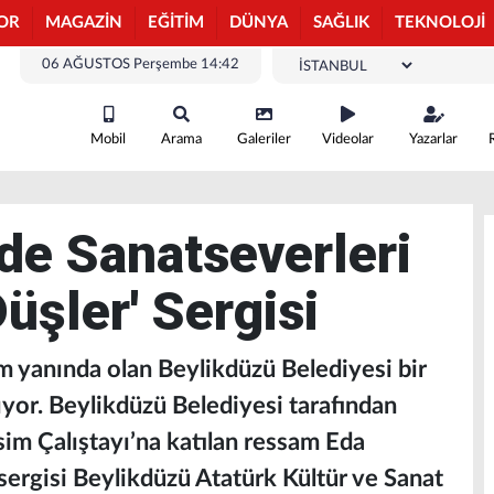
OR
MAGAZİN
EĞİTİM
DÜNYA
SAĞLIK
TEKNOLOJİ
06 AĞUSTOS Perşembe 14:42
Mobil
Arama
Galeriler
Videolar
Yazarlar
de Sanatseverleri
üşler' Sergisi
m yanında olan Beylikdüzü Belediyesi bir
ıyor. Beylikdüzü Belediyesi tarafından
im Çalıştayı’na katılan ressam Eda
 sergisi Beylikdüzü Atatürk Kültür ve Sanat