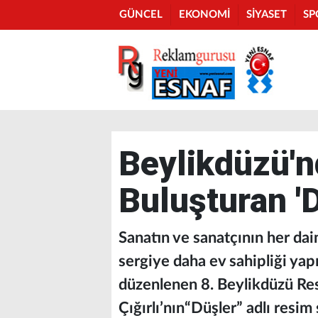
GÜNCEL
EKONOMİ
SİYASET
SP
Beylikdüzü'n
Buluşturan 'D
Sanatın ve sanatçının her dai
sergiye daha ev sahipliği yap
düzenlenen 8. Beylikdüzü Res
Çığırlı’nın“Düşler” adlı resim