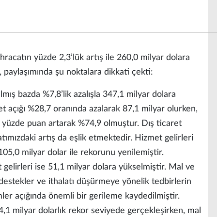
ihracatın yüzde 2,3’lük artış ile 260,0 milyar dolara
 paylaşımında şu noktalara dikkati çekti:
rılmış bazda %7,8’lik azalışla 347,1 milyar dolara
caret açığı %28,7 oranında azalarak 87,1 milyar olurken,
,4 yüzde puan artarak %74,9 olmuştur. Dış ticaret
tımızdaki artış da eşlik etmektedir. Hizmet gelirleri
105,0 milyar dolar ile rekorunu yenilemiştir.
gelirleri ise 51,1 milyar dolara yükselmiştir. Mal ve
destekler ve ithalatı düşürmeye yönelik tedbirlerin
mler açığında önemli bir gerileme kaydedilmiştir.
24,1 milyar dolarlık rekor seviyede gerçekleşirken, mal