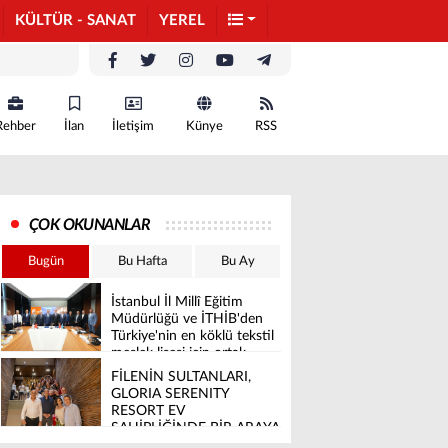
KÜLTÜR - SANAT
YEREL
Rehber
İlan
İletişim
Künye
RSS
ÇOK OKUNANLAR
Bugün
Bu Hafta
Bu Ay
İstanbul İl Millî Eğitim
Müdürlüğü ve İTHİB'den
Türkiye'nin en köklü tekstil
meslek lisesi için ortak
vizyon
FİLENİN SULTANLARI,
GLORIA SERENITY
RESORT EV
SAHİPLİĞİNDE BİR ARAYA
GELDİ