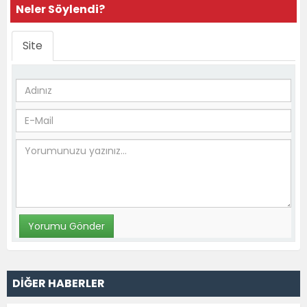
Neler Söylendi?
Site
DİĞER HABERLER