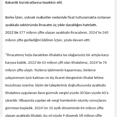
Bakanlık bürokratlarına teşekkür etti.
Berke İçten, yüksek maliyetler nedeniyle fiyat tutturamakta zorlanan
a
yakkabı sektöründe ihracatın üç yıldır daraldığını hatırlattı.
2022’de
377 milyon çifte ulaşan ayakkabı ihracatının, 2024’te 240
milyon çifte gerilediğini bildiren İçten, şöyle devam etti:
“İhracatımız hızla daralırken ithalatta ise olağanüstü bir artışla karşı
karşıya kaldık. 2022’de 43 milyon çift olan ithalatımız, 2024’te 76
milyon çifte ulaştı. Yüzlerce işletmenin kapanması, binlerce
çalışanımızın işsiz kalması ve dış ticaret dengesinin ithalat lehine
bozulması üzerine, bizim de taleplerimiz doğrultusunda ayakkabı
ithalatına uygulanan ilave gümrük vergisi yüzde 30’dan yüzde 40’a
çıkarıldı. Yılbaşında yapılan ek vergi hamlesinin olumlu sonuçlarını
görmeye başladık. 2024’ün 10 aylık döneminde 64 milyon çifte
ulaşan ayakkabı ithalatı, bu yıl yüzde 9 düşerek 58 milyon çifte