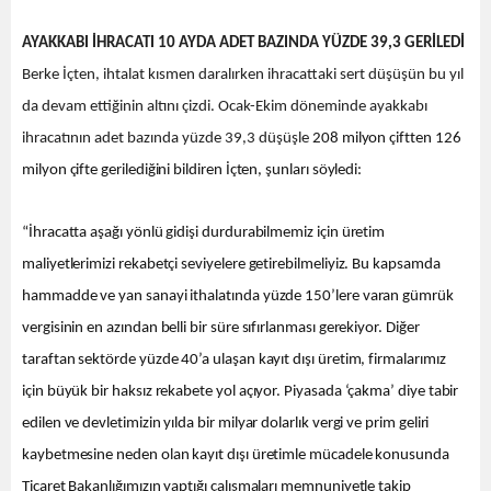
AYAKKABI İHRACATI 10 AYDA ADET BAZINDA YÜZDE 39,3 GERİLEDİ
Berke İçten, ihtalat kısmen daralırken ihracattaki sert düşüşün bu yıl
da devam ettiğinin altını çizdi. Ocak-Ekim döneminde ayakkabı
ihracatının adet bazında yüzde 39,3 düşüşle
208 milyon çiftten 126
milyon çifte gerilediğini bildiren İçten, şunları söyledi:
“İhracatta aşağı yönlü gidişi durdurabilmemiz için üretim
maliyetlerimizi rekabetçi seviyelere getirebilmeliyiz. Bu kapsamda
hammadde ve yan sanayi ithalatında yüzde 150’lere varan gümrük
vergisinin en azından belli bir süre sıfırlanması gerekiyor. Diğer
taraftan sektörde yüzde 40’a ulaşan kayıt dışı üretim, firmalarımız
için büyük bir haksız rekabete yol açıyor. Piyasada ‘çakma’ diye tabir
edilen ve devletimizin yılda bir milyar dolarlık vergi ve prim geliri
kaybetmesine neden olan kayıt dışı üretimle mücadele konusunda
Ticaret Bakanlığımızın yaptığı çalışmaları memnuniyetle takip