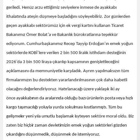
geriledi. Henüz arzu ettiğimiz seviyelere inmese de ayakkabı
ithalatında ateşin düşmeye başladığını söyleyebiliriz. Zor günlerden
geçen ayakkabı sektörümüz için ek vergi kartını kullanan Ticaret
Bakanımız Ömer Bolat’a ve Bakanlık bürokratlarına teşekkür
ediyorum. Cumhurbaşkanımız Recep Tayyip Erdoğan’ın emek yoğun
sektörlerde KOBİ’lere verilen 2 bin 500 liralık istihdam desteğinin
2026’da 3 bin 500 liraya çıkarılıp kapsamının genişletileceğini
açıklamasını da memnuniyetle karşıladık. Ayrım yapılmaksızın tüm
firmalarımızın bu destekten yararlandırılmasının çok daha isabetli
olacağını değerlendiriyoruz. Hatırlanacağı üzere yaklaşık iki ay
önce
ayakkabının da aralarında olduğu bazı ürünlerin posta veya hızlı
kargo taşımacılığı yoluyla yurda sokulması kısıtlanmıştı. Tüm bu
gelişmeler yeni yıla umutlu başlamak isyteyen
sektöre moral oldu. Biz
zaten b
iz hiçbir zaman devletimizin emek yoğun sektörleri gözden
çıkardığını düşünmedik, düşünmek de istemiyoruz.