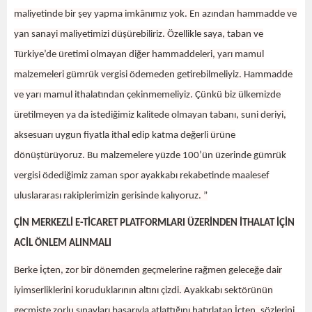
maliyetinde bir şey yapma imkânımız yok. En azından hammadde ve
yan sanayi maliyetimizi düşürebiliriz. Özellikle saya, taban ve
Türkiye’de üretimi olmayan diğer hammaddeleri, yarı mamul
malzemeleri gümrük vergisi ödemeden getirebilmeliyiz. Hammadde
ve yarı mamul ithalatından çekinmemeliyiz. Çünkü biz ülkemizde
üretilmeyen ya da istediğimiz kalitede olmayan tabanı, suni deriyi,
aksesuarı uygun fiyatla ithal edip katma değerli ürüne
dönüştürüyoruz. Bu malzemelere yüzde 100’ün üzerinde gümrük
vergisi ödediğimiz zaman spor ayakkabı rekabetinde maalesef
uluslararası rakiplerimizin gerisinde kalıyoruz. ”
ÇİN MERKEZLİ E-TİCARET PLATFORMLARI ÜZERİNDEN İTHALAT İÇİN
ACİL ÖNLEM ALINMALI
Berke İçten, zor bir dönemden geçmelerine rağmen geleceğe dair
iyimserliklerini koruduklarının altını çizdi. Ayakkabı sektörünün
geçmişte zorlu sınavları başarıyla atlattığını hatırlatan İçten, sözlerini