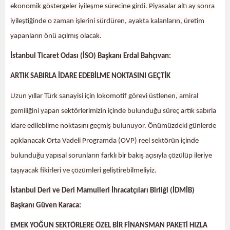
ekonomik göstergeler iyileşme sürecine girdi. Piyasalar altı ay sonra
iyileştiğinde o zaman işlerini sürdüren, ayakta kalanların, üretim
yapanların önü açılmış olacak.
İstanbul Ticaret Odası (İSO) Başkanı Erdal Bahçıvan:
ARTIK SABIRLA İDARE EDEBİLME NOKTASINI GEÇTİK
Uzun yıllar Türk sanayisi için lokomotif görevi üstlenen, amiral
gemiliğini yapan sektörlerimizin içinde bulunduğu süreç artık sabırla
idare edilebilme noktasını geçmiş bulunuyor. Önümüzdeki günlerde
açıklanacak Orta Vadeli Programda (OVP) reel sektörün içinde
bulunduğu yapısal sorunların farklı bir bakış açısıyla çözülüp ileriye
taşıyacak fikirleri ve çözümleri geliştirebilmeliyiz.
İstanbul Deri ve Deri Mamulleri İhracatçıları Birliği (İDMİB)
Başkanı Güven Karaca:
EMEK YOĞUN SEKTÖRLERE ÖZEL BİR FİNANSMAN PAKETİ HIZLA