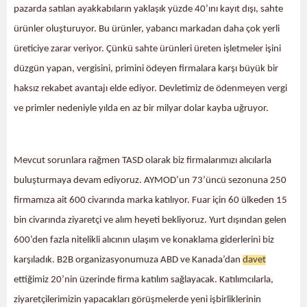
pazarda satılan ayakkabıların yaklaşık yüzde 40’ını kayıt dışı, sahte
ürünler oluşturuyor. Bu ürünler, yabancı markadan daha çok yerli
üreticiye zarar veriyor. Çünkü sahte ürünleri üreten işletmeler işini
düzgün yapan, vergisini, primini ödeyen firmalara karşı büyük bir
haksız rekabet avantajı elde ediyor. Devletimiz de ödenmeyen vergi
ve primler nedeniyle yılda en az bir milyar dolar kayba uğruyor.
Mevcut sorunlara rağmen TASD olarak b
iz firmalarımızı alıcılarla
buluşturmaya devam ediyoruz. AYMOD’un 73’üncü sezonuna 250
firmamıza ait 600 civarında marka katılıyor. Fuar için 60 ülkeden 15
bin civarında ziyaretçi ve alım heyeti bekliyoruz. Yurt dışından gelen
600’den fazla nitelikli alıcının ulaşım ve konaklama giderlerini biz
karşıladık. B2B organizasyonumuza ABD ve Kanada’dan
davet
ettiğimiz 20’nin üzerinde firma katılım sağlayacak. Katılımcılarla,
ziyaretçilerimizin yapacakları görüşmelerde yeni işbirliklerinin