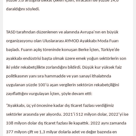
yüzde 5,8 arttığına dikkat çeken İçten, ihracatın ise yüzde 14,6
daraldığını söyledi.
TASD tarafından düzenlenen ve alanında Avrupa’nın en büyük
organizasyonu olan Uluslararası AYMOD Ayakkabı Moda Fuarı
başladı. Fuarın açılış töreninde konuşan Berke İçten, Türkiye’de
ayakkabı endüstrisi başta olmak üzere emek yoğun sektörlerin son
iki yıldır rekabetçilikte zorlandığını bildirdi. Düşük kur yüksek faiz
politikasının yanı sıra hammadde ve yan sanayi ithalatında
uygulanan yüzde 100’ü aşan vergilerin sektörün rekabetçiliğini
zayıflattığını vurgulayan İçten, şöyle devam etti:
“Ayakkabı, üç yıl öncesine kadar dış ticaret fazlası verdiğimiz
sektörler arasında yer alıyordu. 2021’i 512 milyon dolar, 2022’yi ise
338 milyon dolar dış ticaret fazlası ile kapattık. 2022 aynı zamanda
377 milyon çift ve 1,3 milyar dolarla adet ve değer bazında en