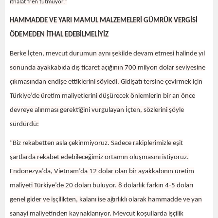
ithalat fren tutmuyor.”
HAMMADDE VE YARI MAMUL MALZEMELERİ GÜMRÜK VERGİSİ
ÖDEMEDEN İTHAL EDEBİLMELİYİZ
Berke İçten, mevcut durumun aynı şekilde devam etmesi halinde yıl
sonunda ayakkabıda dış ticaret açığının 700 milyon dolar seviyesine
çıkmasından endişe ettiklerini söyledi. Gidişatı tersine çevirmek için
Türkiye’de üretim maliyetlerini düşürecek önlemlerin bir an önce
devreye alınması gerektiğini vurgulayan İçten, sözlerini şöyle
sürdürdü:
“Biz rekabetten asla çekinmiyoruz. Sadece rakiplerimizle eşit
şartlarda rekabet edebileceğimiz ortamın oluşmasını istiyoruz.
Endonezya’da, Vietnam’da 12 dolar olan bir ayakkabının üretim
maliyeti Türkiye’de 20 doları buluyor. 8 dolarlık farkın 4-5 doları
genel gider ve işçilikten, kalanı ise ağırlıklı olarak hammadde ve yan
sanayi maliyetinden kaynaklanıyor. Mevcut koşullarda işçilik