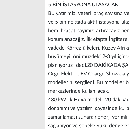
5 BİN İSTASYONA ULAŞACAK
Bu yatırımla, yeterli araç sayısına 
ve 5 bin noktada aktif istasyona ula
hem ihracat payımızı artıracağız he
konumlanacağız. İlk etapta İngiltere
vadede Körfez ülkeleri, Kuzey Afrik
büyümeyi; önümüzdeki 2-3 yıl içinde
planlıyoruz” dedi.20 DAKİKADA Ş
Orge Elektrik, EV Charge Show’da
modellerini sergiledi. Bu modeller öz
merkezlerinde kullanılacak.
480 kW’lık Hexa modeli, 20 dakikad
donanımı ve yazılımı sayesinde kulla
zamanlaması sunarak enerji verimlili
sağlanıyor ve şebeke yükü dengeleni