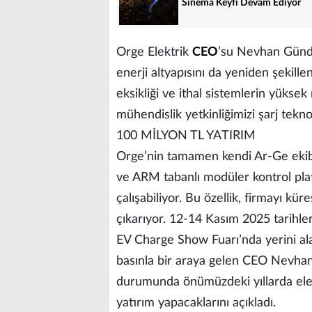
Sinema Keyfi Devam Ediyor
Orge Elektrik
CEO
’su Nevhan Gündüz
enerji altyapısını da yeniden şekill
eksikliği ve ithal sistemlerin yüksek
mühendislik yetkinliğimizi şarj tekno
100 MİLYON TL YATIRIM
Orge’nin tamamen kendi Ar-Ge ekibiy
ve ARM tabanlı modüler kontrol pla
çalışabiliyor. Bu özellik, firmayı k
çıkarıyor. 12-14 Kasım 2025 tarihle
EV Charge Show Fuarı’nda yerini alan
basınla bir araya gelen CEO Nevhan 
durumunda önümüzdeki yıllarda elekt
yatırım yapacaklarını açıkladı.