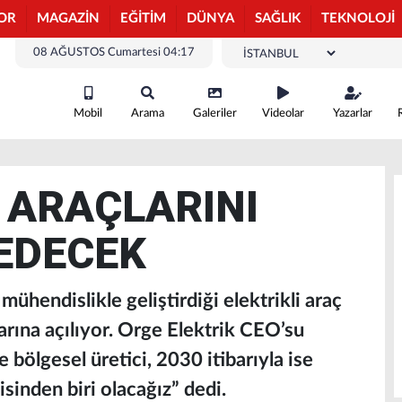
OR
MAGAZİN
EĞİTİM
DÜNYA
SAĞLIK
TEKNOLOJİ
08 AĞUSTOS Cumartesi 04:17
Mobil
Arama
Galeriler
Videolar
Yazarlar
 ARAÇLARINI
EDECEK
ühendislikle geliştirdiği elektrikli araç
arına açılıyor. Orge Elektrik CEO’su
bölgesel üretici, 2030 itibarıyla ise
isinden biri olacağız” dedi.