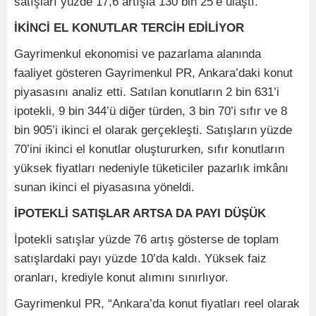
satışları yüzde 17,6 artışla 130 bin 25’e ulaştı.
İKİNCİ EL KONUTLAR TERCİH EDİLİYOR
Gayrimenkul ekonomisi ve pazarlama alanında
faaliyet gösteren Gayrimenkul PR, Ankara’daki konut
piyasasını analiz etti. Satılan konutların 2 bin 631’i
ipotekli, 9 bin 344’ü diğer türden, 3 bin 70’i sıfır ve 8
bin 905’i ikinci el olarak gerçekleşti. Satışların yüzde
70’ini ikinci el konutlar oluştururken, sıfır konutların
yüksek fiyatları nedeniyle tüketiciler pazarlık imkânı
sunan ikinci el piyasasına yöneldi.
İPOTEKLİ SATIŞLAR ARTSA DA PAYI DÜŞÜK
İpotekli satışlar yüzde 76 artış gösterse de toplam
satışlardaki payı yüzde 10’da kaldı. Yüksek faiz
oranları, krediyle konut alımını sınırlıyor.
Gayrimenkul PR, “Ankara’da konut fiyatları reel olarak