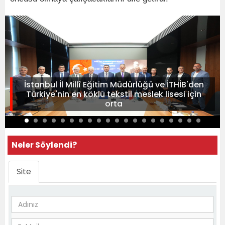
İstanbul İl Millî Eğitim Müdürlüğü ve İTHİB'den
Türkiye'nin en köklü tekstil meslek lisesi için
orta
Neler Söylendi?
Site