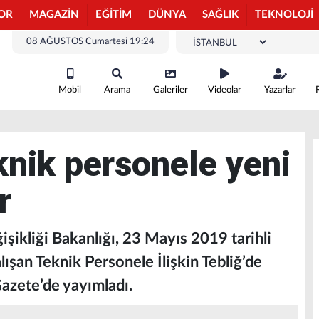
OR
MAGAZİN
EĞİTİM
DÜNYA
SAĞLIK
TEKNOLOJİ
08 AĞUSTOS Cumartesi 19:24
Mobil
Arama
Galeriler
Videolar
Yazarlar
knik personele yeni
r
işikliği Bakanlığı, 23 Mayıs 2019 tarihli
lışan Teknik Personele İlişkin Tebliğ’de
Gazete’de yayımladı.