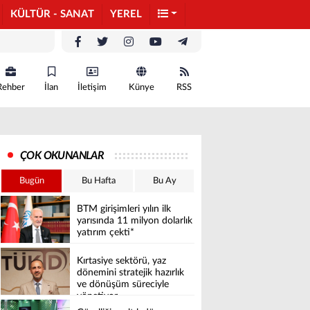
KÜLTÜR - SANAT
YEREL
Rehber
İlan
İletişim
Künye
RSS
ÇOK OKUNANLAR
Bugün
Bu Hafta
Bu Ay
BTM girişimleri yılın ilk
yarısında 11 milyon dolarlık
yatırım çekti*
Kırtasiye sektörü, yaz
dönemini stratejik hazırlık
ve dönüşüm süreciyle
yönetiyor