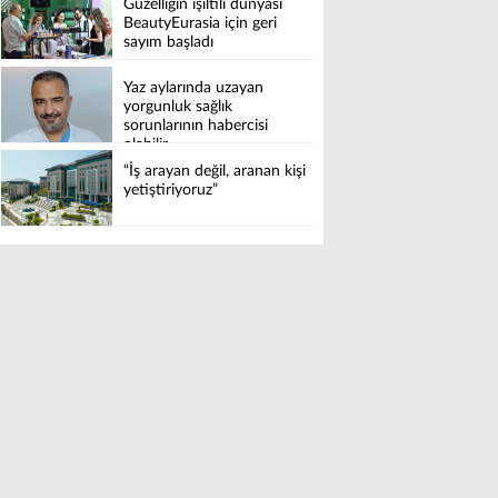
Güzelliğin ışıltılı dünyası
BeautyEurasia için geri
sayım başladı
Yaz aylarında uzayan
yorgunluk sağlık
sorunlarının habercisi
olabilir
“İş arayan değil, aranan kişi
yetiştiriyoruz”