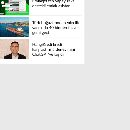
Emlakjet'ten yapay zeka
destekli emlak asistanı
Türk boğazlarından yılın ilk
yarısında 40 binden fazla
gemi geçti
HangiKredi kredi
karşılaştırma deneyimini
ChatGPT'ye taşıdı