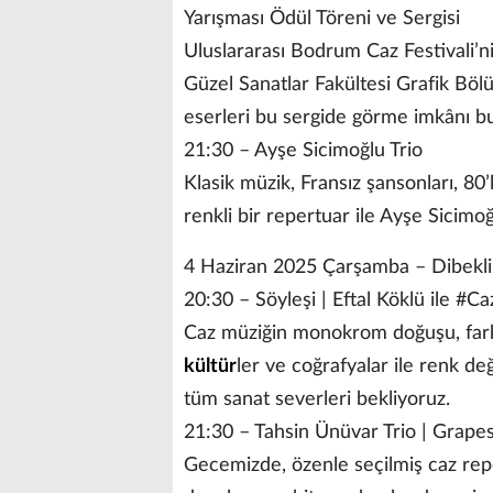
Yarışması Ödül Töreni ve Sergisi
Uluslararası Bodrum Caz Festivali’n
Güzel Sanatlar Fakültesi Grafik Bölü
eserleri bu sergide görme imkânı bul
21:30 – Ayşe Sicimoğlu Trio
Klasik müzik, Fransız şansonları, 80’
renkli bir repertuar ile Ayşe Sicimo
4 Haziran 2025 Çarşamba – Dibeklih
20:30 – Söyleşi | Eftal Köklü ile #Ca
Caz müziğin monokrom doğuşu, farklı t
kültür
ler ve coğrafyalar ile renk de
tüm sanat severleri bekliyoruz.
21:30 – Tahsin Ünüvar Trio | Grap
Gecemizde, özenle seçilmiş caz reper