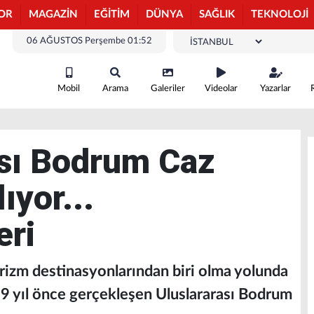
OR
MAGAZİN
EĞİTİM
DÜNYA
SAĞLIK
TEKNOLOJİ
06 AĞUSTOS Perşembe 01:52
Mobil
Arama
Galeriler
Videolar
Yazarlar
ası Bodrum Caz
ıyor...
eri
rizm destinasyonlarından biri olma yolunda
i 9 yıl önce gerçekleşen Uluslararası Bodrum