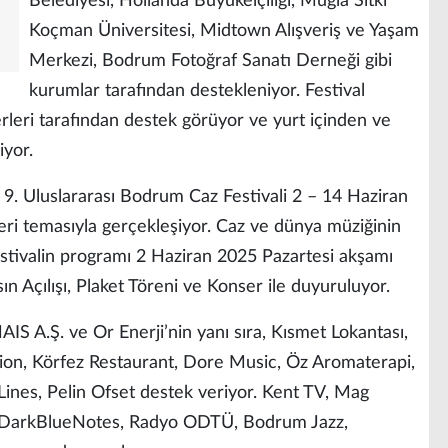
Belediyesi, Hollanda Büyükelçiliği, Muğla Sıtkı
Koçman Üniversitesi, Midtown Alışveriş ve Yaşam
Merkezi, Bodrum Fotoğraf Sanatı Derneği gibi
kurumlar tarafından destekleniyor. Festival
rleri tarafından destek görüyor ve yurt içinden ve
iyor.
9. Uluslararası Bodrum Caz Festivali 2 – 14 Haziran
eri temasıyla gerçekleşiyor. Caz ve dünya müziğinin
 festivalin programı 2 Haziran 2025 Pazartesi akşamı
 Açılışı, Plaket Töreni ve Konser ile duyuruluyor.
IS A.Ş. ve Or Enerji’nin yanı sıra, Kısmet Lokantası,
ion, Körfez Restaurant, Dore Music, Öz Aromaterapi,
ines, Pelin Ofset destek veriyor. Kent TV, Mag
k, DarkBlueNotes, Radyo ODTÜ, Bodrum Jazz,