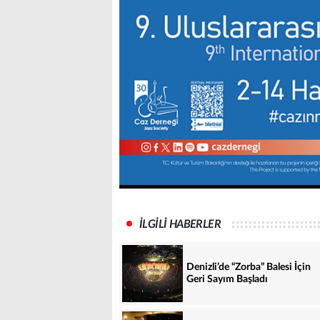
İLGİLİ HABERLER
Denizli’de “Zorba” Balesi İçin
Geri Sayım Başladı