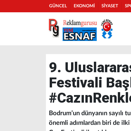
GÜNCEL
EKONOMİ
SİYASET
SP
9. Uluslarar
Festivali Başl
#CazınRenkl
Bodrum’un dünyanın sayılı tu
önemli adımlardan biri de ilk