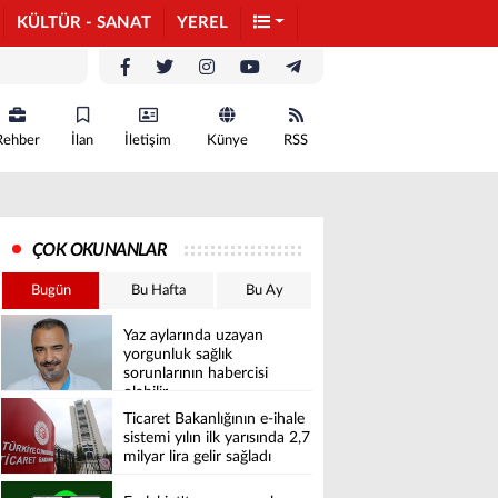
KÜLTÜR - SANAT
YEREL
Rehber
İlan
İletişim
Künye
RSS
ÇOK OKUNANLAR
Bugün
Bu Hafta
Bu Ay
Yaz aylarında uzayan
yorgunluk sağlık
sorunlarının habercisi
olabilir
Ticaret Bakanlığının e-ihale
sistemi yılın ilk yarısında 2,7
milyar lira gelir sağladı