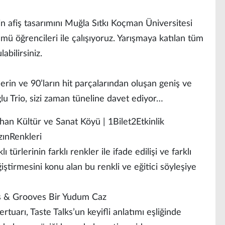
in afiş tasarımını Muğla Sıtkı Koçman Üniversitesi
mü öğrencileri ile çalışıyoruz. Yarışmaya katılan tüm
abilirsiniz.
lerin ve 90’ların hit parçalarından oluşan geniş ve
ğlu Trio, sizi zaman tüneline davet ediyor…
an Kültür ve Sanat Köyü | 1Bilet2Etkinlik
zınRenkleri
ürlerinin farklı renkler ile ifade edilişi ve farklı
ğiştirmesini konu alan bu renkli ve eğitici söyleşiye
es & Grooves Bir Yudum Caz
tuarı, Taste Talks’un keyifli anlatımı eşliğinde