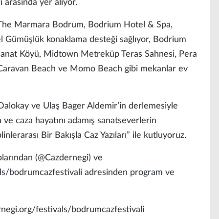
 arasında yer alıyor.
de, The Marmara Bodrum, Bodrium Hotel & Spa,
 Gümüşlük konaklama desteği sağlıyor, Bodrium
 Sanat Köyü, Midtown Metreküp Teras Sahnesi, Pera
 Caravan Beach ve Momo Beach gibi mekanlar ev
 Dalokay ve Ulaş Bager Aldemir’in derlemesiyle
ın ve caza hayatını adamış sanatseverlerin
inlerarası Bir Bakışla Caz Yazıları” ile kutluyoruz.
larından (@Cazdernegi) ve
als/bodrumcazfestivali adresinden program ve
rnegi.org/festivals/bodrumcazfestivali