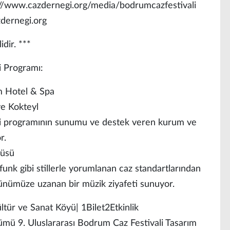
ps://www.cazdernegi.org/media/bodrumcazfestivali
zdernegi.org
dir. ***
i Programı:
m Hotel & Spa
ve Kokteyl
ali programının sunumu ve destek veren kurum ve
r.
lüsü
unk gibi stillerle yorumlanan caz standartlarından
günümüze uzanan bir müzik ziyafeti sunuyor.
ltür ve Sanat Köyü| 1Bilet2Etkinlik
mü 9. Uluslararası Bodrum Caz Festivali Tasarım