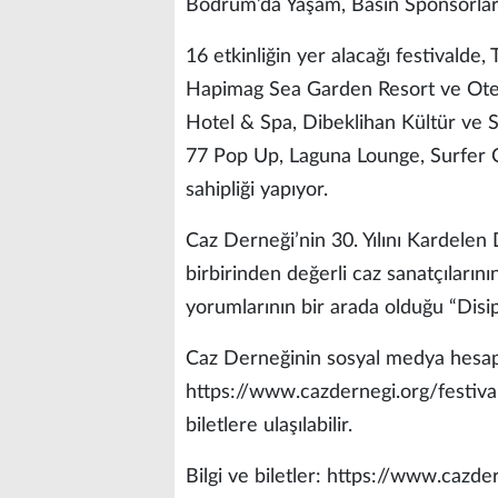
Bodrum’da Yaşam, Basın Sponsorları
16 etkinliğin yer alacağı festival
Hapimag Sea Garden Resort ve Otel
Hotel & Spa, Dibeklihan Kültür ve
77 Pop Up, Laguna Lounge, Surfer
sahipliği yapıyor.
Caz Derneği’nin 30. Yılını Kardelen
birbirinden değerli caz sanatçıların
yorumlarının bir arada olduğu “Disipl
Caz Derneğinin sosyal medya hesap
https://www.cazdernegi.org/festiv
biletlere ulaşılabilir.
Bilgi ve biletler: https://www.cazde