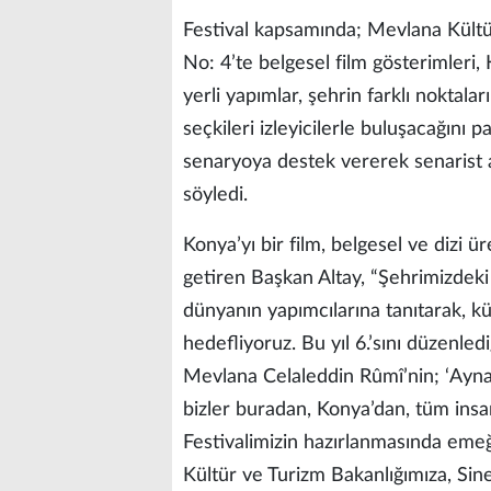
Festival kapsamında; Mevlana Kültür
No: 4’te belgesel film gösterimleri
yerli yapımlar, şehrin farklı noktala
seçkileri izleyicilerle buluşacağını 
senaryoya destek vererek senarist a
söyledi.
Konya’yı bir film, belgesel ve dizi ür
getiren Başkan Altay, “Şehrimizdeki 
dünyanın yapımcılarına tanıtarak, k
hedefliyoruz. Bu yıl 6.’sını düzenle
Mevlana Celaleddin Rûmî’nin; ‘Aynad
bizler buradan, Konya’dan, tüm insan
Festivalimizin hazırlanmasında eme
Kültür ve Turizm Bakanlığımıza, Si