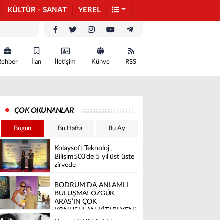
KÜLTÜR - SANAT
YEREL
Rehber
İlan
İletişim
Künye
RSS
ÇOK OKUNANLAR
Bugün
Bu Hafta
Bu Ay
Kolaysoft Teknoloji,
Bilişim500’de 5 yıl üst üste
zirvede
BODRUM’DA ANLAMLI
BULUŞMA! ÖZGÜR
ARAS’IN ÇOK
KONUŞULAN KİTABI YENi
BASKISINI TITANIC