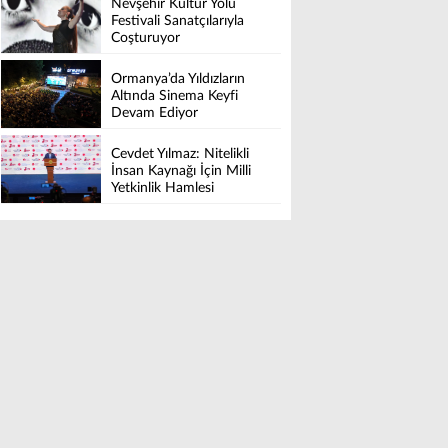
Nevşehir Kültür Yolu
LUXURY COLLECTION
Festivali Sanatçılarıyla
BODRUM’DA KUTLADI
Coşturuyor
Ormanya’da Yıldızların
Altında Sinema Keyfi
Devam Ediyor
Cevdet Yılmaz: Nitelikli
İnsan Kaynağı İçin Milli
Yetkinlik Hamlesi