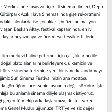
 Merkezi’nde tasavvuf içerikli sinema filmleri, Depo
, Kültürpark Açık Hava Sineması’nda gişe rekortmeni
rındaki salonlarda ise çocuklar için özel animasyon
paylaşan Başkan Altay, festival kapsamında, en iyi
daylarını yazmaya ve üretmeye teşvik ettiklerini
etim merkezi haline getirmek için çalıştıklarını dile
doğal plato alanlarını belirleyerek, ülkemizin ve
ültür ve sinema turizmine yeni bir ivme kazandırmayı
diğimiz Sufi Sinema Festivalimizin ana mottosu,
a gördüğün suret senin, aynanın değil’ sözüdür. İşte
lığa bu anlamlı sinema diliyle ulaşmak istiyoruz.
ği geçen tüm ekip arkadaşlarımıza, destek veren
nema Genel Müdürlüğümüze, TRT’ye ve siz değerli