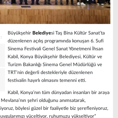
Büyükşehir
Belediye
si Taş Bina Kültür Sanat’ta
düzenlenen açılış programında konuşan 6. Sufi
Sinema Festivali Genel Sanat Yönetmeni İhsan
Kabil, Konya Büyükşehir Belediyesi, Kültür ve
Turizm Bakanlığı Sinema Genel Müdürlüğü ve
TRT’nin değerli destekleriyle düzenlenen
festivalin hayırlı olmasını temenni etti.
Kabil, Konya’nın tüm dünyadan insanları bir araya
i Mevlana’nın şehri olduğunu anımsatarak,
riyoruz, böylesi güzel bir faaliyetle biz şerefleniyoruz,
uygularımızı yüceltiyor, ruhumuzu yükseltiyor”