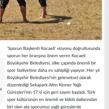
‘Sporun Başkenti Kocaeli’ vizyonu doğrultusunda
sporun her branşına önem veren Kocaeli
Büyükşehir Belediyesi, ülke çapında önemli bir
spor faaliyetine daha ev sahipliği yapıyor. Her yıl
Büyükşehir Belediyesi’nin geleneksel olarak
düzenlediği Sekapark Altın Kemer Yağlı
ri
Güreşleri’nin 17.’si için geri sayım başladı. Türk
spor kültürünün en önemli ve köklü dallarından
biri olan ata sporumuz yağlı güreşlerde