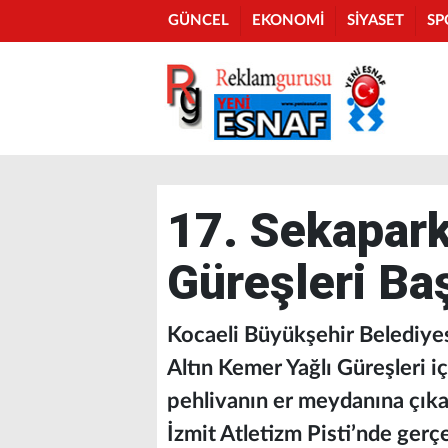
GÜNCEL
EKONOMİ
SİYASET
SP
17. Sekapark
Güreşleri Ba
Kocaeli Büyükşehir Belediyes
Altın Kemer Yağlı Güreşleri i
pehlivanın er meydanına çıka
İzmit Atletizm Pisti’nde gerç