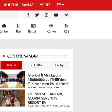
KÜLTÜR - SANAT
YEREL
Rehber
İlan
İletişim
Künye
RSS
ÇOK OKUNANLAR
Bugün
Bu Hafta
Bu Ay
İstanbul İl Millî Eğitim
Müdürlüğü ve İTHİB'den
Türkiye'nin en köklü tekstil
meslek lisesi için ortak
vizyon
FİLENİN SULTANLARI,
GLORIA SERENITY
RESORT EV
SAHİPLİĞİNDE BİR ARAYA
GELDİ