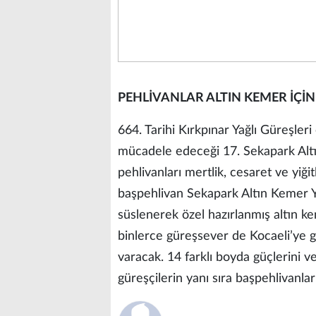
PEHLİVANLAR ALTIN KEMER İÇİ
664. Tarihi Kırkpınar Yağlı Güreşleri
mücadele edeceği 17. Sekapark Altın
pehlivanları mertlik, cesaret ve yiği
başpehlivan Sekapark Altın Kemer Ya
süslenerek özel hazırlanmış altın ke
binlerce güreşsever de Kocaeli’ye 
varacak. 14 farklı boyda güçlerini v
güreşçilerin yanı sıra başpehlivanl