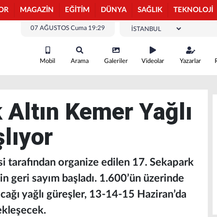
OR
MAGAZİN
EĞİTİM
DÜNYA
SAĞLIK
TEKNOLOJİ
07 AĞUSTOS Cuma 19:29
Mobil
Arama
Galeriler
Videolar
Yazarlar
 Altın Kemer Yağlı
şlıyor
i tarafından organize edilen 17. Sekapark
çin geri sayım başladı. 1.600’ün üzerinde
cağı yağlı güreşler, 13-14-15 Haziran’da
ekleşecek.