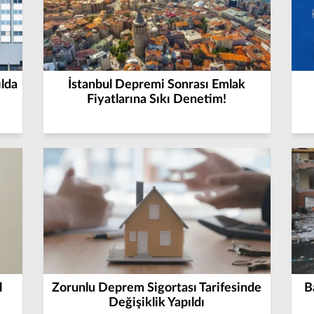
lda
İstanbul Depremi Sonrası Emlak
Fiyatlarına Sıkı Denetim!
l
Zorunlu Deprem Sigortası Tarifesinde
B
Değişiklik Yapıldı