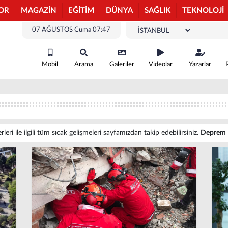
OR
MAGAZİN
EĞİTİM
DÜNYA
SAĞLIK
TEKNOLOJİ
07 AĞUSTOS Cuma 07:47
Mobil
Arama
Galeriler
Videolar
Yazarlar
ri ile ilgili tüm sıcak gelişmeleri sayfamızdan takip edebilirsiniz.
Deprem