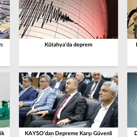
n:
Kütahya'da deprem
ik
KAYSO'dan Depreme Karşı Güvenli
D