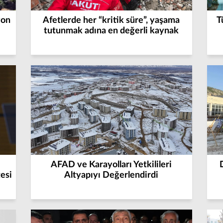
yon
Afetlerde her “kritik süre”, yaşama
T
tutunmak adına en değerli kaynak
AFAD ve Karayolları Yetkilileri
esi
Altyapıyı Değerlendirdi