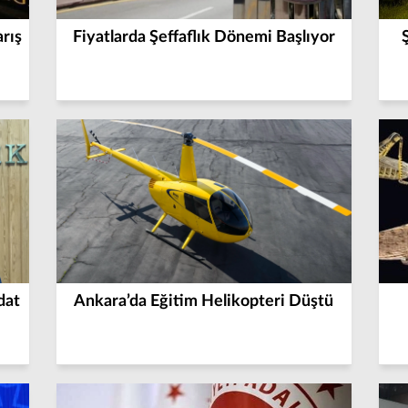
arış
Fiyatlarda Şeffaflık Dönemi Başlıyor
dat
Ankara’da Eğitim Helikopteri Düştü