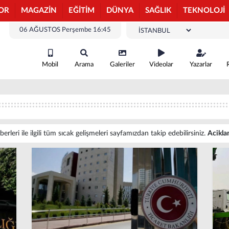
OR
MAGAZİN
EĞİTİM
DÜNYA
SAĞLIK
TEKNOLOJİ
06 AĞUSTOS Perşembe 16:45
Mobil
Arama
Galeriler
Videolar
Yazarlar
rleri ile ilgili tüm sıcak gelişmeleri sayfamızdan takip edebilirsiniz.
Acikl