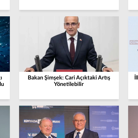
ı
Bakan Şimşek: Cari Açıktaki Artış
İ
du
Yönetilebilir