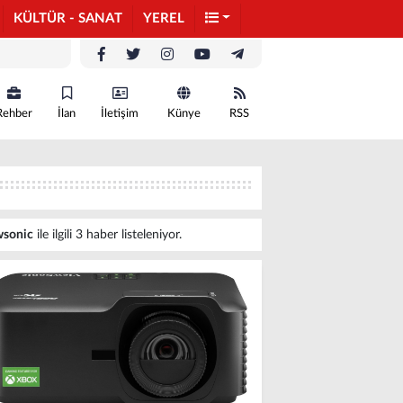
KÜLTÜR - SANAT
YEREL
Rehber
İlan
İletişim
Künye
RSS
wsonic
ile ilgili 3 haber listeleniyor.