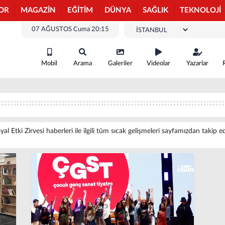
OR
MAGAZİN
EĞİTİM
DÜNYA
SAĞLIK
TEKNOLOJİ
07 AĞUSTOS Cuma 20:15
Mobil
Arama
Galeriler
Videolar
Yazarlar
al Etki Zirvesi haberleri ile ilgili tüm sıcak gelişmeleri sayfamızdan takip ed