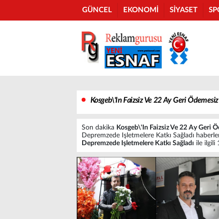
GÜNCEL
EKONOMİ
SİYASET
SP
Kosgeb\'In Faizsiz Ve 22 Ay Geri Ödemesiz
Son dakika
Kosgeb\'In Faizsiz Ve 22 Ay Geri 
Depremzede Işletmelere Katkı Sağladı haberleri i
Depremzede Işletmelere Katkı Sağladı
ile ilgil