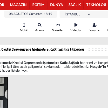
OR
MAGAZİN
EĞİTİM
DÜNYA
SAĞLIK
TEKNOLOJİ
08 AĞUSTOS Cumartesi 18:19
Mobil
Arama
Galeriler
Videolar
Yazarlar
 Kredisi Depremzede Işletmelere Katkı Sağladı Haberleri
Ödemesiz Kredisi Depremzede Işletmelere Katkı Sağladı
haberleri ve Kosgeb
le ilgili tüm sıcak gelişmeleri sayfamızdan takip edebilirsiniz.
Kosgeb\'In 
i 1 haber listeleniyor.