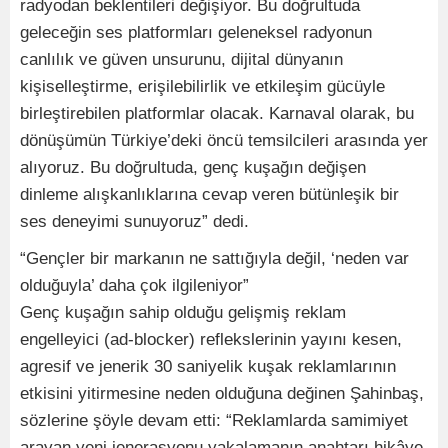
radyodan beklentileri değişiyor. Bu doğrultuda
geleceğin ses platformları geleneksel radyonun
canlılık ve güven unsurunu, dijital dünyanın
kişiselleştirme, erişilebilirlik ve etkileşim gücüyle
birleştirebilen platformlar olacak. Karnaval olarak, bu
dönüşümün Türkiye’deki öncü temsilcileri arasında yer
alıyoruz. Bu doğrultuda, genç kuşağın değişen
dinleme alışkanlıklarına cevap veren bütünleşik bir
ses deneyimi sunuyoruz” dedi.
“Gençler bir markanın ne sattığıyla değil, ‘neden var
olduğuyla’ daha çok ilgileniyor”
Genç kuşağın sahip olduğu gelişmiş reklam
engelleyici (ad-blocker) reflekslerinin yayını kesen,
agresif ve jenerik 30 saniyelik kuşak reklamlarının
etkisini yitirmesine neden olduğuna değinen Şahinbaş,
sözlerine şöyle devam etti: “Reklamlarda samimiyet
arayan yeni jenerasyonu yakalamanın anahtarı hikâye