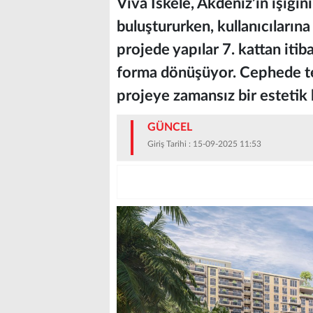
Viva İskele, Akdeniz’in ışığı
buluştururken, kullanıcıların
projede yapılar 7. kattan itib
forma dönüşüyor. Cephede terc
projeye zamansız bir estetik 
GÜNCEL
Giriş Tarihi : 15-09-2025 11:53