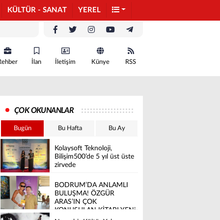
KÜLTÜR - SANAT
YEREL
Rehber
İlan
İletişim
Künye
RSS
ÇOK OKUNANLAR
Bugün
Bu Hafta
Bu Ay
Kolaysoft Teknoloji,
Bilişim500’de 5 yıl üst üste
zirvede
BODRUM’DA ANLAMLI
BULUŞMA! ÖZGÜR
ARAS’IN ÇOK
KONUŞULAN KİTABI YENi
BASKISINI TITANIC