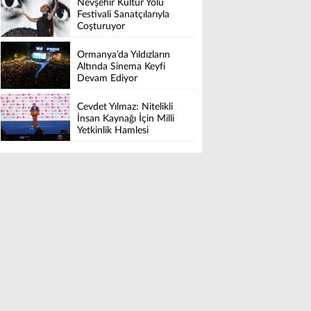
Nevşehir Kültür Yolu
LUXURY COLLECTION
Festivali Sanatçılarıyla
BODRUM’DA KUTLADI
Coşturuyor
Ormanya’da Yıldızların
Altında Sinema Keyfi
Devam Ediyor
Cevdet Yılmaz: Nitelikli
İnsan Kaynağı İçin Milli
Yetkinlik Hamlesi