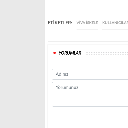
ETİKETLER:
VIVA İSKELE
KULLANICILA
YORUMLAR
Name
Comment