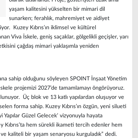
olarak tasarlandı. Proje, gösterişten uzak ama
yaşam kalitesini yükselten bir mimari dil
sunarken; ferahlık, mahremiyet ve aidiyet
iyor. Kuzey Kıbrıs’ın iklimsel ve kültürel
nan Viva İskele, geniş saçaklar, gölgelikli geçişler, yarı
 etkisini çağdaş mimari yaklaşımla yeniden
lana sahip olduğunu söyleyen SPOINT İnşaat Yönetim
skele projemizi 2027’de tamamlamayı öngörüyoruz.
ulunuyor. Üç blok ve 13 katlı yapılardan oluşuyor ve
selen forma sahip. Kuzey Kıbrıs’ın özgün, yeni silueti
 ‘İyi Yapılar Güzel Gelecek’ vizyonuyla hayata
ey Kıbrıs’ta hem sürekli ikameti tercih edenler hem
 ve kaliteli bir yaşam senaryosu kurguladık” dedi.