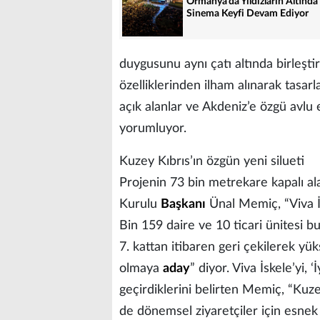
Ormanya’da Yıldızların Altında
Sinema Keyfi Devam Ediyor
duygusunu aynı çatı altında birleştir
özelliklerinden ilham alınarak tasarla
açık alanlar ve Akdeniz’e özgü avlu
yorumluyor.
Kuzey Kıbrıs’ın özgün yeni silueti
Projenin 73 bin metrekare kapalı a
Kurulu
Başkanı
Ünal Memiç, “Viva İ
Bin 159 daire ve 10 ticari ünitesi b
7. kattan itibaren geri çekilerek yük
olmaya
aday
” diyor. Viva İskele’yi,
geçirdiklerini belirten Memiç, “Kuz
de dönemsel ziyaretçiler için esnek