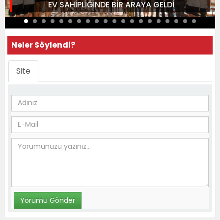
EV SAHİPLİĞİNDE BİR ARAYA GELDİ
Neler Söylendi?
Site