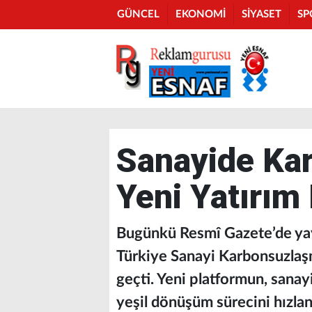
GÜNCEL
EKONOMİ
SİYASET
SP
Sanayide Ka
Yeni Yatırım
Bugünkü Resmî Gazete’de yay
Türkiye Sanayi Karbonsuzlaş
geçti. Yeni platformun, sanay
yeşil dönüşüm sürecini hızlan