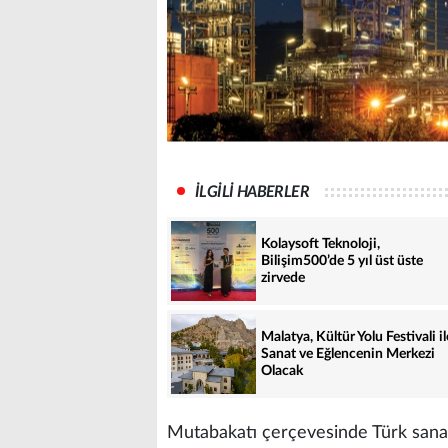
İLGİLİ HABERLER
Kolaysoft Teknoloji,
Bilişim500’de 5 yıl üst üste
zirvede
Malatya, Kültür Yolu Festivali il
Sanat ve Eğlencenin Merkezi
Olacak
Mutabakatı çerçevesinde Türk sana