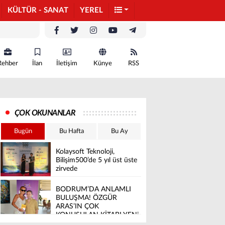
KÜLTÜR - SANAT
YEREL
Rehber
İlan
İletişim
Künye
RSS
ÇOK OKUNANLAR
Bugün
Bu Hafta
Bu Ay
Kolaysoft Teknoloji,
Bilişim500’de 5 yıl üst üste
zirvede
BODRUM’DA ANLAMLI
BULUŞMA! ÖZGÜR
ARAS’IN ÇOK
KONUŞULAN KİTABI YENi
BASKISINI TITANIC