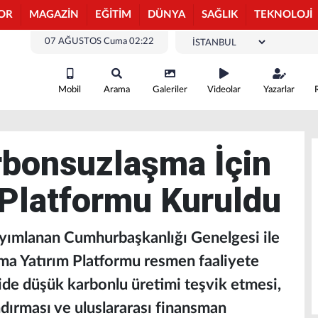
OR
MAGAZİN
EĞİTİM
DÜNYA
SAĞLIK
TEKNOLOJİ
07 AĞUSTOS Cuma 02:22
Mobil
Arama
Galeriler
Videolar
Yazarlar
rbonsuzlaşma İçin
 Platformu Kuruldu
ımlanan Cumhurbaşkanlığı Genelgesi ile
ma Yatırım Platformu resmen faaliyete
ide düşük karbonlu üretimi teşvik etmesi,
dırması ve uluslararası finansman