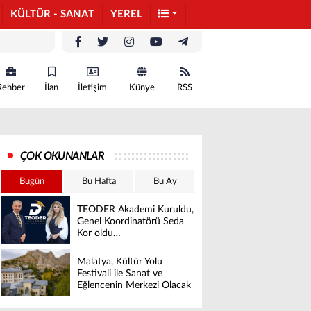
KÜLTÜR - SANAT
YEREL
Rehber
İlan
İletişim
Künye
RSS
ÇOK OKUNANLAR
Bugün
Bu Hafta
Bu Ay
TEODER Akademi Kuruldu,
Genel Koordinatörü Seda
Kor oldu…
Malatya, Kültür Yolu
Festivali ile Sanat ve
Eğlencenin Merkezi Olacak