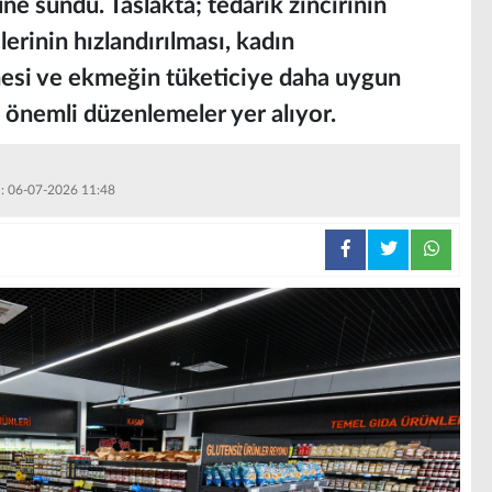
e sundu. Taslakta; tedarik zincirinin
erinin hızlandırılması, kadın
mesi ve ekmeğin tüketiciye daha uygun
k önemli düzenlemeler yer alıyor.
 : 06-07-2026 11:48