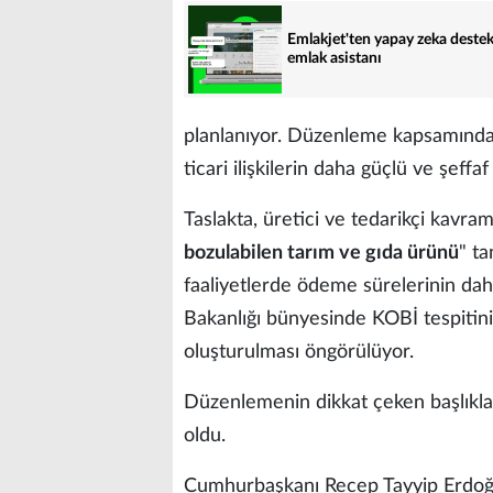
Emlakjet'ten yapay zeka destek
emlak asistanı
planlanıyor. Düzenleme kapsamında ü
ticari ilişkilerin daha güçlü ve şeff
Taslakta, üretici ve tedarikçi kavram
bozulabilen tarım ve gıda ürünü
" ta
faaliyetlerde ödeme sürelerinin daha
Bakanlığı bünyesinde KOBİ tespitini
oluşturulması öngörülüyor.
Düzenlemenin dikkat çeken başlıklar
oldu.
Cumhurbaşkanı Recep Tayyip Erdoğan