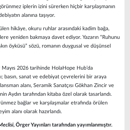
görünmez iplerin izini sürerken hiçbir karşılaşmanın
debiyatın alanına taşıyor.
örülen hikâye, okuru ruhlar arasındaki kadim bağa,
kilere yeniden bakmaya davet ediyor. Yazarın “Ruhunu
 aşkın öyküsü” sözü, romanın duygusal ve düşünsel
 9 Mayıs 2026 tarihinde HolaHope Hub’da
 basın, sanat ve edebiyat çevrelerini bir araya
n lansman alanı, Seramik Sanatçısı Gökhan Zincir ve
n Aydın tarafından kitaba özel olarak tasarlandı.
ünmez bağlar ve karşılaşmalar etrafında örülen
yim alanı olarak hazırlandı.
eclisi
, Örger Yayınları tarafından yayımlanmıştır.