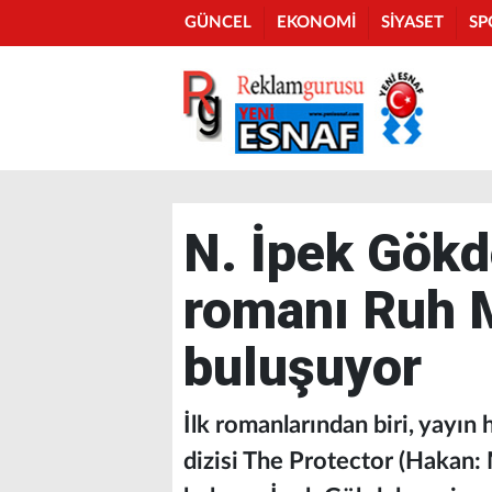
GÜNCEL
EKONOMİ
SİYASET
SP
N. İpek Gökde
romanı Ruh M
buluşuyor
İlk romanlarından biri, yayın h
dizisi The Protector (Hakan: 