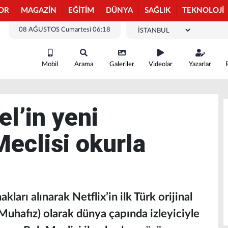
OR
MAGAZİN
EĞİTİM
DÜNYA
SAĞLIK
TEKNOLOJİ
08 AĞUSTOS Cumartesi 06:18
Mobil
Arama
Galeriler
Videolar
Yazarlar
l’in yeni
eclisi okurla
akları alınarak Netflix’in ilk Türk orijinal
Muhafız) olarak dünya çapında izleyiciyle