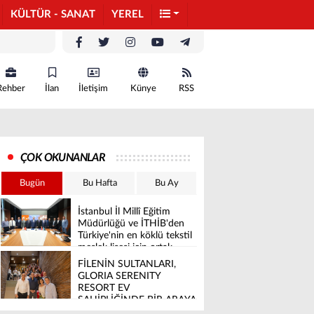
KÜLTÜR - SANAT
YEREL
Rehber
İlan
İletişim
Künye
RSS
ÇOK OKUNANLAR
Bugün
Bu Hafta
Bu Ay
İstanbul İl Millî Eğitim
Müdürlüğü ve İTHİB'den
Türkiye'nin en köklü tekstil
meslek lisesi için ortak
vizyon
FİLENİN SULTANLARI,
GLORIA SERENITY
RESORT EV
SAHİPLİĞİNDE BİR ARAYA
GELDİ