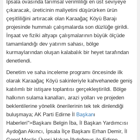
İpsala ovasında tarımsal verimliliği en üst seviyeye
çıkaracak, üreticinin maliyetini düşürürken ürün
çeşitliliğini artıracak olan Karaağaç Köyü Barajı
projesinde hummalı çalışmalarda son düzlüğe girildi.
İnşaat ve fiziki altyapı çalışmalarının büyük ölçüde
tamamlandığı dev yatırım sahası, bölge
kurmaylarından oluşan kalabalık bir heyet tarafından
denetlendi.
Denetim ve saha inceleme programı öncesinde ilk
olarak Karaağaç Köyü sakinleriyle kahvehanede geniş
katılımlı bir istişare toplantısı gerçekleştirildi. Bölge
halkının sulama kanalları, arazi yolları ve projeden
beklentilerine yönelik önerilerinin tek tek dinlendiği
buluşmaya; AK Parti Edirne İl
Başkan
ı
Haberleri">Başkanı Belgin İba, İl Başkan Yardımcısı
Aydoğan Akıncı, İpsala İlçe Başkanı Erhan Demir, İl
Genel Meclis Üyesi Hakan İlkdoğmuş ile Edirne