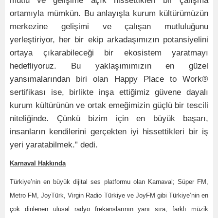
mutlu ve gelişime açık hissettikleri bir çalışma
ortamıyla mümkün. Bu anlayışla kurum kültürümüzün
merkezine gelişimi ve çalışan mutluluğunu
yerleştiriyor, her bir ekip arkadaşımızın potansiyelini
ortaya çıkarabileceği bir ekosistem yaratmayı
hedefliyoruz. Bu yaklaşımımızın en güzel
yansımalarından biri olan Happy Place to Work®
sertifikası ise, birlikte inşa ettiğimiz güvene dayalı
kurum kültürünün ve ortak emeğimizin güçlü bir tescili
niteliğinde. Çünkü bizim için en büyük başarı,
insanların kendilerini gerçekten iyi hissettikleri bir iş
yeri yaratabilmek.” dedi.
Karnaval Hakkında
Türkiye’nin en büyük dijital ses platformu olan Karnaval; Süper FM,
Metro FM, JoyTürk, Virgin Radio Türkiye ve JoyFM gibi Türkiye’nin en
çok dinlenen ulusal radyo frekanslarının yanı sıra, farklı müzik