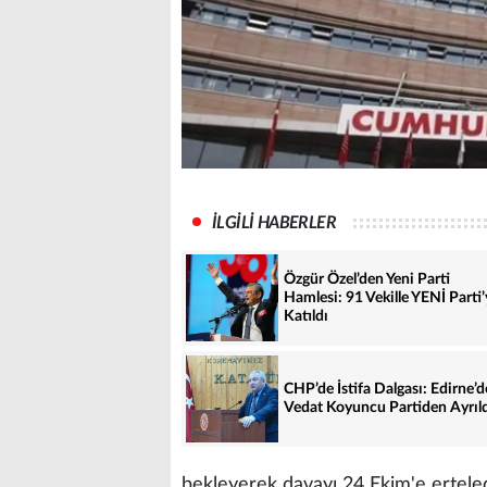
İLGİLİ HABERLER
Özgür Özel’den Yeni Parti
Hamlesi: 91 Vekille YENİ Parti’
Katıldı
CHP’de İstifa Dalgası: Edirne’d
Vedat Koyuncu Partiden Ayrıl
bekleyerek davayı 24 Ekim'e erteled