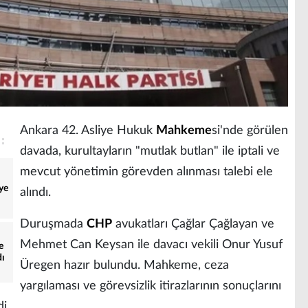
Ankara 42. Asliye Hukuk
Mahkeme
si'nde görülen
davada, kurultayların "mutlak butlan" ile iptali ve
mevcut yönetimin görevden alınması talebi ele
ye
alındı.
Duruşmada
CHP
avukatları Çağlar Çağlayan ve
Mehmet Can Keysan ile davacı vekili Onur Yusuf
e
dı
Üregen hazır bulundu. Mahkeme, ceza
yargılaması ve görevsizlik itirazlarının sonuçlarını
i.