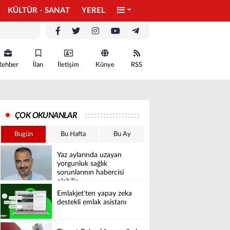
KÜLTÜR - SANAT
YEREL
Rehber
İlan
İletişim
Künye
RSS
ÇOK OKUNANLAR
Bugün
Bu Hafta
Bu Ay
Yaz aylarında uzayan
yorgunluk sağlık
sorunlarının habercisi
olabilir
Emlakjet'ten yapay zeka
destekli emlak asistanı