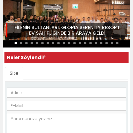
FİLENİN SULTANLARI, GLORIA SERENITY RESORT
EV SAHİPLİĞİNDE BİR ARAYA GELDİ
Neler Söylendi?
Site